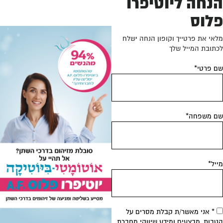
נחה ליוטיפרו
לוס
אי את פרטייך וקופון הנחה ישלח
תובת המייל שלך
 פרטי*
 משפחה*
יל*
* אני מאשר/ת קבלת מסרים על
בות, מבצעים ומידע שיווקי מחברת