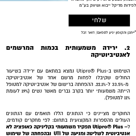
ידות מדיקל ייבוא ושיווק בע''מ
2. ירידה משמעותית בכמות המרשמים
לאנטיביוטיקה
השימוש ב-Utipro® Plus נמצא במתאם עם ירידה בשיעור
החולים שקיבלו לפחות מרשם אחד של אנטיביוטיקה
מ-33.5% ל-22.1%. ההפחתה ברישום של אנטיביוטיקה למטופל
הייתה משמעותי יותר בקרב גברים מאשר נשים (19% לעומת
11% למטופל).
החוקרים מציינים כי הנתונים הללו תואמים עם הנתונים
העולים מהספרות המקצועית בתחום: לפי מחקרים קודמים,
ל
–
Utipro® Plus
תפקיד משמעותי בקליניקה כאופציה לא
אנטיביוטית לשליטה ומניעה של
UTI
ובהפחתה של שימוש