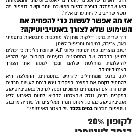
דרכי השתן שהופכים לעמידים לאנטיביוטיקה, והמשמעות
היא שהמחלה הופכת להיות ממושכת יותר וקשה לטיפול. זה
נושא שחייבים להיות ערים אליו".
ז מה אפשר לעשות כדי להפחית את
שימוש שלא לצורך באנטיביוטיקה?
ד"ר שרית ברק: "דלקות שתן לא מורכבות מתבטאות בתסמיני
כאב, צריבה, דחיפות ותכיפות לשתן.
ישנם מוצרים, כמו יוטיפרו פלוס A.F, שהוכח קלינית כי יכולים
לסייע בהקלה של התסמינים ולעיתים קרובות אף להביא
להיעלמות מוחלטת שלהם ובכך למנוע את הצורך
באנטיביוטיקה.
לכן, ברגע שמתחילים להרגיש בתסמינים, ההמלצה היא
להתחיל לקחת את המוצר. במקביל ניגש בנחת לעשות תרבית
שתן ורק אם התסמינים נמשכים נפנה לטיפול באנטיביוטיקה.
במקרים רבים, נגלה שהצלחנו להביא לסיום האירוע ללא
אנטיביוטיקה. כמו כן, אנחנו תמיד ממליצים על שתייה מרובה,
ושטיפות חוזרות
במים בלבד
של האזור האינטימי."
לקופון 20%