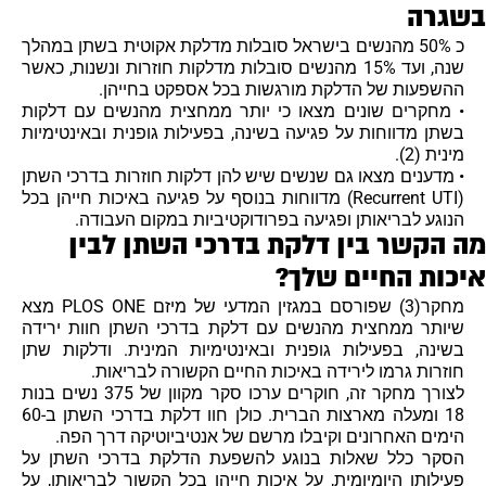
שגרה
כ 50% מהנשים בישראל סובלות מדלקת אקוטית בשתן במהלך
שנה, ועד 15% מהנשים סובלות מדלקות חוזרות ונשנות, כאשר
ההשפעות של הדלקת מורגשות בכל אספקט בחייהן.
• מחקרים שונים מצאו כי יותר ממחצית מהנשים עם דלקות
בשתן מדווחות על פגיעה בשינה, בפעילות גופנית ובאינטימיות
מינית (2).
• מדענים מצאו גם שנשים שיש להן דלקות חוזרות בדרכי השתן
(Recurrent UTI) מדווחות בנוסף על פגיעה באיכות חייהן בכל
הנוגע לבריאותן ופגיעה בפרודוקטיביות במקום העבודה.
ה הקשר בין דלקת בדרכי השתן לבין
יכות החיים שלך?
מחקר(3) שפורסם במגזין המדעי של מיזם PLOS ONE מצא
שיותר ממחצית מהנשים עם דלקת בדרכי השתן חוות ירידה
בשינה, בפעילות גופנית ובאינטימיות המינית. ודלקות שתן
חוזרות גרמו לירידה באיכות החיים הקשורה לבריאות.
לצורך מחקר זה, חוקרים ערכו סקר מקוון של 375 נשים בנות
18 ומעלה מארצות הברית. כולן חוו דלקת בדרכי השתן ב-60
הימים האחרונים וקיבלו מרשם של אנטיביוטיקה דרך הפה.
הסקר כלל שאלות בנוגע להשפעת הדלקת בדרכי השתן על
פעילותן היומיומית, על איכות חייהן בכל הקשור לבריאותן, על