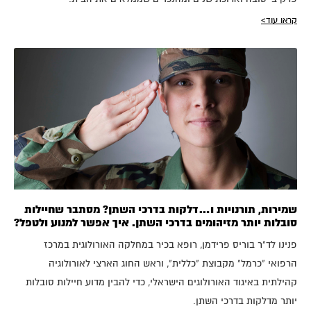
קראו עוד>
שמירות, תורנויות ו…דלקות בדרכי השתן? מסתבר שחיילות
סובלות יותר מזיהומים בדרכי השתן. איך אפשר למנוע ולטפל?
פנינו לד"ר בוריס פרידמן, רופא בכיר במחלקה האורולוגית במרכז
הרפואי "כרמל" מקבוצת "כללית", וראש החוג הארצי לאורולוגיה
קהילתית באיגוד האורולוגים הישראלי, כדי להבין מדוע חיילות סובלות
יותר מדלקות בדרכי השתן.