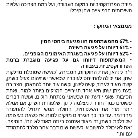
מידת הפרודוקטיביות במקום העבודה, ועל רמת הצריכה ועלויות
השירותים הרפואיים שהן קיבלו.
מממצאי המחקר:
• 67% מהמשתתפות חוו פגיעה ביחסי המין
• 61% דיווחו על פגיעה בשינה
• 52% דיווחו על פגיעה בשגרת האימונים הגופניים.
• המשתתפות דיווחו גם על פגיעה מוגברת ברמת
הפרודוקטיביות בעבודה
ד"ר לינהאן, אחת החוקרות, הסבירה, "כאישה שסובלת מדלקות
שתן, אני יכולה להתייחס לעובדה שכאשר יש זיהום פעיל בשתן,
קשה מאוד לעבוד, קשה לישון, וקשה עוד יותר להתאמן. הצריבה
בעת מתן שתן היא אחד הגירויים המזיקים ביותר למוח. ואחת
הסיבות שאני יודעת זה שכשאני מנתחת חולים, ועושה דברים
פשוטים כמו החדרת מצלמה לתוך שלפוחית השתן, אם אמלא
יותר מדי את השלפוחית, החולה ממש יתחיל להתעורר
מהרדמה. עד כדי כך הגירויים מזיקים למוח. אז כשאת בעיצומה
של דלקת בשתן, זה מאוד אינטנסיבי וזה מאוד לא נוח", הוסיפה.
"את לא יכולה לחשוב או לעשות שום דבר אחר מלבד להתמודד
עם זה."