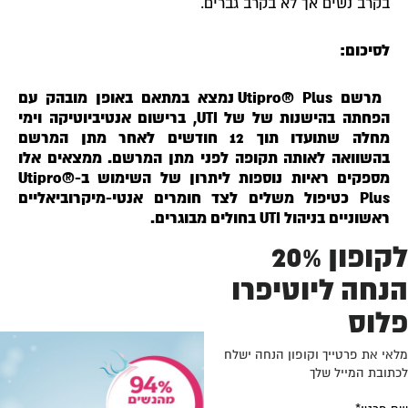
בקרב נשים אך לא בקרב גברים.
לסיכום:
מרשם Utipro® Plus נמצא במתאם באופן מובהק עם
הפחתה בהישנות של של UTI, ברישום אנטיביוטיקה וימי
מחלה שתועדו תוך 12 חודשים לאחר מתן המרשם
בהשוואה לאותה תקופה לפני מתן המרשם. ממצאים אלו
מספקים ראיות נוספות ליתרון של השימוש ב-Utipro®
Plus כטיפול משלים לצד חומרים אנטי-מיקרוביאליים
ראשוניים בניהול UTI בחולים מבוגרים.
לקופון 20%
נחה ליוטיפרו
לוס
אי את פרטייך וקופון הנחה ישלח
תובת המייל שלך