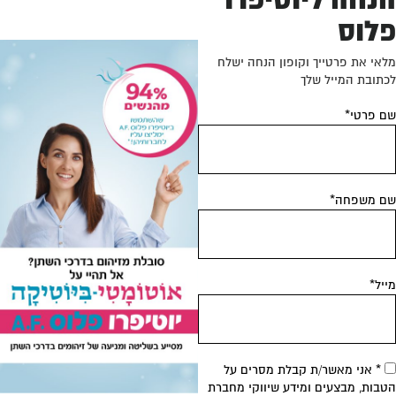
נחה ליוטיפרו
לוס
אי את פרטייך וקופון הנחה ישלח
תובת המייל שלך
 פרטי*
 משפחה*
יל*
* אני מאשר/ת קבלת מסרים על
בות, מבצעים ומידע שיווקי מחברת