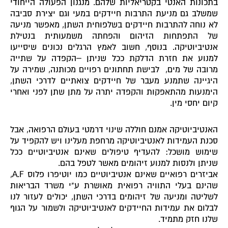
בתכונות האנטי בקטריאליות שלהם. מנגנון הפעולה הייחודי
שמשלב גם מניעת התרבות חיידקים במעי וגם יצירת סביבה
לא נוחה להתרבות חיידקים בשלפוחית השתן, מאפשר מניעה
של התפתחות הזיהום והפחתה משמעותית בנטילת
אנטיביוטיקה. בנוסף, חשוב לאמץ הרגלים נכונים שיסייעו
למנוע את חזרת הדלקת ככל שניתן –הקפדה על שתייה
מרובה של מים, לבישת תחתונים רפויים מכותנה, שמירה על
היגיינה שתמנע מעבר של חיידקים צואתיים לדרכי השתן,
הימנעות מהתאפקות והקפדה יתרה על מתן שתן לפני ואחרי
קיום יחסי מין.
האנטיביוטיקה אמנם חוללה שינוי דרמטי בעולם הרפואה, אבל
סכנת העמידות לאנטיביוטיקה מרחפת מעלינו ויש להקפיד על
שימוש מושכל: להעדיף טיפולים שאינם אנטיביוטיים ככל
שניתן ולנסות למנוע זיהומים מאשר לטפל בהם.
אביזרים רפואיים שאינם אנטיביוטיים כמו יוטיפרו פלוס A.F,
שהינם בעלי התוויה רפואית מאושרת ע"י משרד הבריאות
לשליטה ומניעה של זיהומים בדרכי השתן, יכולים לעזור לנו
לבלום את עמידות החיידקים לאנטיביוטיקה ולשמור על הגוף
שלנו חזק מתמיד.