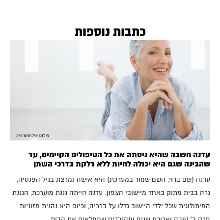
כתבות נוספות
עדנה חשבה שהיא ניסתה את כל הטיפולים הקיימים, עד
שהבינה שגם היא יכולה לחיות ללא דלקת בדרכי השתן
עדנה (שם בדוי, השם שמור במערכת) היא אישה נמרצת בגיל הפנסיה,
גרה בבית מתוק באחד מיישובי הצפון. עדנה הייתה גננת מוערכת, הגננת
המיתולוגית שכל ילדי היישוב גדלו על ברכיה, וכיום היא נהנית מזוגיות
פרק ב' טובה וארוכת שנים ומהנכדים שממלאים את הבית.