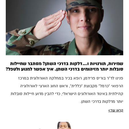
שמירות, תורנויות ו…דלקות בדרכי השתן? מסתבר שחיילות
סובלות יותר מזיהומים בדרכי השתן. איך אפשר למנוע ולטפל?
פנינו לד"ר בוריס פרידמן, רופא בכיר במחלקה האורולוגית במרכז
הרפואי "כרמל" מקבוצת "כללית", וראש החוג הארצי לאורולוגיה
קהילתית באיגוד האורולוגים הישראלי, כדי להבין מדוע חיילות סובלות
יותר מדלקות בדרכי השתן.
קראו עוד>