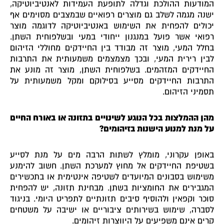
המודעות ההולכת וגדלה לתופעת העמידות לאנטיביוטיקה,
ישנה מגמה לשלב גם מוצרים רפואיים שבמצבים מסוימים אף
יכולים להפחית את השימוש באנטיביוטיקה לדוגמה מוצר
רפואי אשר פועל במנגנון ייחודי במעי ובשלפוחית השתן.
בחלל המעי, מוצר זה מבודד בין החיידקים מחוללי הזיהום
לבין רירית המעי, ובכך מצמצמים משמעותית את התרבות
החיידקים המזהמים. בשלפוחית השתן, מוצר זה מונע את
התרבות החיידקים מסייע בסילוקם ומקל משמעותית על
תסמיני הזיהום.
מהן ההמלצות בכל הנוגע לשינויים בתזונה או באורח החיים
על מנת למנוע הישנות בזיהומים?
באופן עקרוני, מומלץ לשתות הרבה מים על מנת לסייע
בשטיפת החיידקים אל מחוץ למערכת השתן. חשוב להימנע
משימוש בסבונים המיועדים לשטיפה אינטימית או בתכשירים
המגבירים את החומציות בשתן. מבחינת תזונה, יש להפחית
סוכר וקפאין ולהוסיף סיבים תזונתיים לתפריט היומי. בניגוד
לסברה, שימוש בשירותים ציבוריים או ישיבה על משטחים
קרים אינם משפיעים על היווצרות זיהומים.