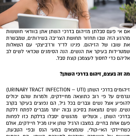
אם אי פעם סבלתן מזיהום בדרכי השתן אתן בוודאי חוששות
מהרגע הזה שבו תחזור תחושת הצריבה בשירותים, שמבשרת
את שובו של הזיהום. פנינו לד”ר ורז'ביצקי עם השאלות
שמטרידות בעיקר את הנשים. הנה הסימנים שכדאי לשים לב
אליהם כדי לחסוך לעצמכן קצת סבל.
מה זה בעצם, זיהום בדרכי השתן?
זיהומים בדרכי השתן (URINARY TRACT INFECTION – UTI)
נגרמים על פי רוב כתוצאה מחיידקים, ולמרות שהם יכולים
להופיע אצל נשים וגברים בכל גיל, הם נפוצים בעיקר בקרב
נשים. נשים נמצאות בסיכון גבוה יותר מגברים לפתח דלקת
בדרכי השתן , וכשליש מהנשים יסבלו בדלקת כזו לפחות
פעם אחת בחיים. במצבו הרגיל שתן אינו מכיל חיידקים, אולם
כשחיידקי האי-קולי, שנמצאים במעי הגס ובפי הטבעת,