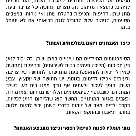
מגיעים אל השופכה וחודרים למערכת השתן, הם גורמים
לזיהום. כתוצאה מזיהום זה, נוצרים תחושה של צריבה בעת
מתן שתן, דחיפות ותכיפות בהטלת שתן ואי נוחות. במצבים
מסוימים, הזיהום עלול להוביל לנזק בריאותי אם לא יטופל
בזמן.
כיצד מאבחנים זיהום בשלפוחית השתן?
הסימפטומים המיידיים הם שינויים במתן שתן. זה יכול לנוע
בין תכיפות (הליכה פעמים רבות לשירותים) ודחיפות (תחושה
שאין לי יכולת להתאפק) בעת מתן שתן, לתחושה של צריבה
ולעיתים אפילו לדימום. בנוסף, יש תחושה של עקצוץ, צבע
השתן הופך לעכור ולעתים אף נודף ממנו ריח רע. בשלב
המתקדם, כשבנוסף לסימפטומים הללו יש גם חום וצמרמורות
וכאבים באזור המותניים, החשד הוא שהזיהום הגיע לכליות.
בקרב ילדים, מצב של זיהום בדרכי השתן יכול להיות מלווה
בחוסר תיאבון ובהתקפי הקאות.
מתי מומלץ לפנות לטיפול רפואי וכיצד מתבצע האבחון?