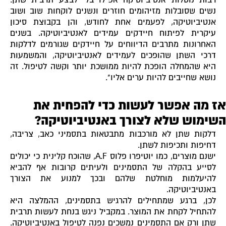
נשים שסובלות מזיהומים חוזרים ונשנים לוקחות שוב ושוב
אנטיביוטיקה, לפעמים אחת לחודש, והן בקבוצת סיכון
עיקרית לפיתוח חיידקים עמידים לאנטיביוטיקה. בשנים
האחרונות מתרבים הדיווחים על חיידקים שגורמים לדלקות
דרכי השתן שהופכים לעמידים לאנטיביוטיקה, והמשמעות
היא שהמחלה הופכת להיות ממושכת יותר וקשה לטיפול. זה
נושא שחייבים להיות ערים אליו".
אז מה אפשר לעשות כדי להפחית את
השימוש שלא לצורך באנטיביוטיקה?
דלקות שתן לא מורכבות מתבטאות בתסמיני כאב, צריבה,
דחיפות ותכיפות לשתן.
ישנם מוצרים, כמו יוטיפרו פלוס A.F, שהוכח קלינית כי יכולים
לסייע בהקלה של התסמינים ולעיתים קרובות אף להביא
להיעלמות מוחלטת שלהם ובכך למנוע את הצורך
באנטיביוטיקה.
לכן, ברגע שמתחילים להרגיש בתסמינים, ההמלצה היא
להתחיל לקחת את המוצר. במקביל ניגש בנחת לעשות תרבית
שתן ורק אם התסמינים נמשכים נפנה לטיפול באנטיביוטיקה.