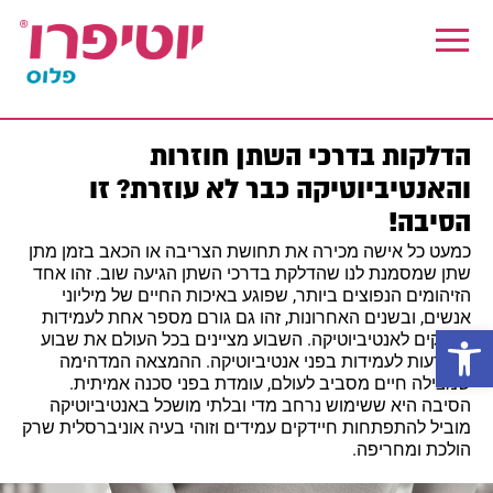
Skip
Skip
to
to
footer
main
content
הדלקות בדרכי השתן חוזרות
והאנטיביוטיקה כבר לא עוזרת? זו
הסיבה!
כמעט כל אישה מכירה את תחושת הצריבה או הכאב בזמן מתן
שתן שמסמנת לנו שהדלקת בדרכי השתן הגיעה שוב. זהו אחד
הזיהומים הנפוצים ביותר, שפוגע באיכות החיים של מיליוני
אנשים, ובשנים האחרונות, זהו גם גורם מספר אחת לעמידות
פתח סרגל נגישות
חיידקים לאנטיביוטיקה. השבוע מציינים בכל העולם את שבוע
המודעות לעמידות בפני אנטיביוטיקה. ההמצאה המדהימה
שמצילה חיים מסביב לעולם, עומדת בפני סכנה אמיתית.
הסיבה היא ששימוש נרחב מדי ובלתי מושכל באנטיביוטיקה
מוביל להתפתחות חיידקים עמידים וזוהי בעיה אוניברסלית שרק
הולכת ומחריפה.