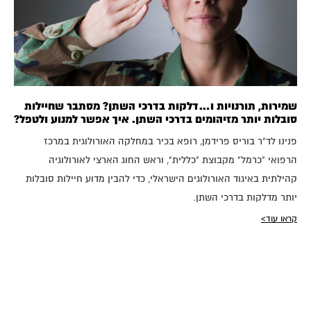
שמירות, תורנויות ו…דלקות בדרכי השתן? מסתבר שחיילות
סובלות יותר מזיהומים בדרכי השתן. איך אפשר למנוע ולטפל?
פנינו לד"ר בוריס פרידמן, רופא בכיר במחלקה האורולוגית במרכז
הרפואי "כרמל" מקבוצת "כללית", וראש החוג הארצי לאורולוגיה
קהילתית באיגוד האורולוגים הישראלי, כדי להבין מדוע חיילות סובלות
יותר מדלקות בדרכי השתן.
קראו עוד>