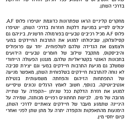
בדרכי השתן.
מחקרים קליניים הראו שפתרונות כדוגמת יוטיפרו פלוס A.F.
יכולים לסייע במניעת דלקות חוזרות בדרכי השתן. יוטיפרו
פלוס A.F מכיל רכיבים טבעיים בפורמולה חדשנית, ביניהם גם
קסילוגלוקן, שביכולתו למנוע את התרבות החיידקים במעי
ולצמצם את הנדידה שלהם לשלפוחית. יחד עם פרופוליס
והיביסקוס, מתקבל שילוב של חומרים טבעיים הידועים
בתכונות האנטי בקטריאליות שלהם. מנגנון הפעולה הייחודי
שמשלב גם מניעת התרבות חיידקים במעי וגם יצירת סביבה
לא נוחה להתרבות חיידקים בשלפוחית השתן, מאפשר מניעה
של התפתחות הזיהום והפחתה משמעותית בנטילת
אנטיביוטיקה. בנוסף, חשוב לאמץ הרגלים נכונים שיסייעו
למנוע את חזרת הדלקת ככל שניתן –הקפדה על שתייה
מרובה של מים, לבישת תחתונים רפויים מכותנה, שמירה על
היגיינה שתמנע מעבר של חיידקים צואתיים לדרכי השתן,
הימנעות מהתאפקות והקפדה יתרה על מתן שתן לפני ואחרי
קיום יחסי מין.